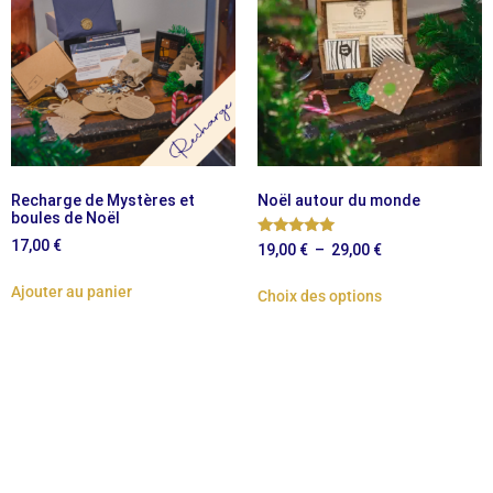
Recharge de Mystères et
Noël autour du monde
boules de Noël
17,00
€
Note
19,00
€
–
29,00
€
4.92
sur 5
Ajouter au panier
Choix des options