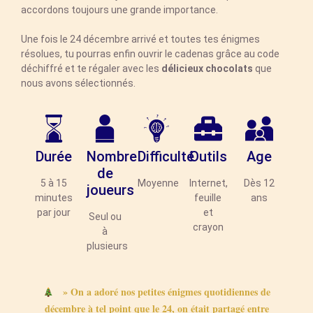
accordons toujours une grande importance.
Une fois le 24 décembre arrivé et toutes tes énigmes
résolues, tu pourras enfin ouvrir le cadenas grâce au code
déchiffré et te régaler avec les
délicieux chocolats
que
nous avons sélectionnés.
Durée
Nombre
Difficulté
Outils
Age
de
5 à 15
Moyenne
Internet,
Dès 12
joueurs
minutes
feuille
ans
par jour
et
Seul ou
crayon
à
plusieurs
» On a adoré nos petites énigmes quotidiennes de
décembre à tel point que le 24, on était partagé entre