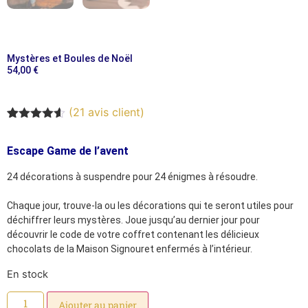
Mystères et Boules de Noël
54,00
€
(
21
avis client)
Noté
16
4.50
sur 5
Escape Game de l’avent
basé sur
notations
client
24 décorations à suspendre pour 24 énigmes à résoudre.
Chaque jour, trouve-la ou les décorations qui te seront utiles pour
déchiffrer leurs mystères. Joue jusqu’au dernier jour pour
découvrir le code de votre coffret contenant les délicieux
chocolats de la Maison Signouret enfermés à l’intérieur.
En stock
Ajouter au panier