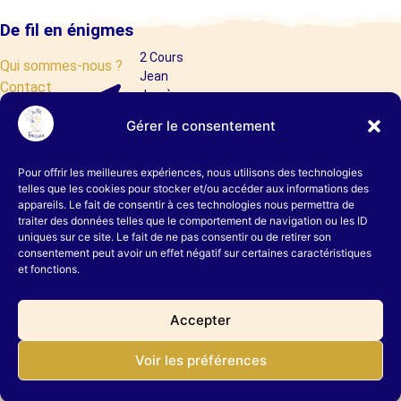
De fil en énigmes
2 Cours
Qui sommes-nous ?
Jean
Contact
Jaurès,
FAQ
38000
Gérer le consentement
Liens utiles
Grenoble
Mentions légales
04
Pour offrir les meilleures expériences, nous utilisons des technologies
58
Politique de confidentialite
telles que les cookies pour stocker et/ou accéder aux informations des
appareils. Le fait de consentir à ces technologies nous permettra de
00
Charte de cookie
traiter des données telles que le comportement de navigation ou les ID
38
Conditions Générales de ventes
uniques sur ce site. Le fait de ne pas consentir ou de retirer son
66
Livraison
consentement peut avoir un effet négatif sur certaines caractéristiques
et fonctions.
contact@aufildudedale.fr
Accepter
@defilenenigmes.fr
Voir les préférences
© 2024 De fil en énigmes
– une marque d’
Au fil du
dédale
– Escape Game à Grenoble